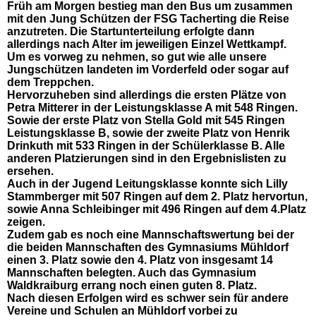
Früh am Morgen bestieg man den Bus um zusammen
mit den Jung Schützen der FSG Tacherting die Reise
anzutreten. Die Startunterteilung erfolgte dann
allerdings nach Alter im jeweiligen Einzel Wettkampf.
Um es vorweg zu nehmen, so gut wie alle unsere
Jungschützen landeten im Vorderfeld oder sogar auf
dem Treppchen.
Hervorzuheben sind allerdings die ersten Plätze von
Petra Mitterer in der Leistungsklasse A mit 548 Ringen.
Sowie der erste Platz von Stella Gold mit 545 Ringen
Leistungsklasse B, sowie der zweite Platz von Henrik
Drinkuth mit 533 Ringen in der Schülerklasse B. Alle
anderen Platzierungen sind in den Ergebnislisten zu
ersehen.
Auch in der Jugend Leitungsklasse konnte sich Lilly
Stammberger mit 507 Ringen auf dem 2. Platz hervortun,
sowie Anna Schleibinger mit 496 Ringen auf dem 4.Platz
zeigen.
Zudem gab es noch eine Mannschaftswertung bei der
die beiden Mannschaften des Gymnasiums Mühldorf
einen 3. Platz sowie den 4. Platz von insgesamt 14
Mannschaften belegten. Auch das Gymnasium
Waldkraiburg errang noch einen guten 8. Platz.
Nach diesen Erfolgen wird es schwer sein für andere
Vereine und Schulen an Mühldorf vorbei zu