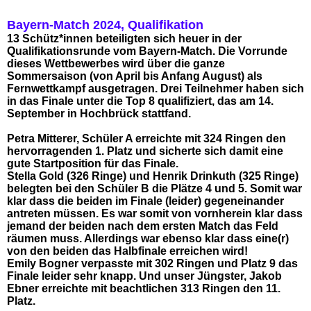
Bayern-Match 2024, Qualifikation
13 Schütz*innen beteiligten sich heuer in der
Qualifikationsrunde vom Bayern-Match. Die Vorrunde
dieses Wettbewerbes wird über die ganze
Sommersaison (von April bis Anfang August) als
Fernwettkampf ausgetragen. Drei Teilnehmer haben sich
in das Finale unter die Top 8 qualifiziert, das am 14.
September in Hochbrück stattfand.
Petra Mitterer
, Schüler A erreichte mit 324 Ringen den
hervorragenden 1. Platz und sicherte sich damit eine
gute Startposition für das Finale.
Stella Gold
(326 Ringe) und
Henrik Drinkuth
(325 Ringe)
belegten bei den Schüler B die Plätze 4 und 5. Somit war
klar dass die beiden im Finale (leider) gegeneinander
antreten müssen. Es war somit von vornherein klar dass
jemand der beiden nach dem ersten Match das Feld
räumen muss. Allerdings war ebenso klar dass eine(r)
von den beiden das Halbfinale erreichen wird!
Emily Bogner
verpasste mit 302 Ringen und Platz 9 das
Finale leider sehr knapp. Und unser Jüngster,
Jakob
Ebner
erreichte mit beachtlichen 313 Ringen den 11.
Platz.