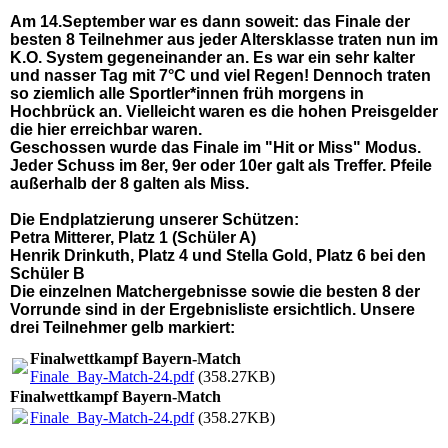
Am 14.September war es dann soweit: das Finale der
besten 8 Teilnehmer aus jeder Altersklasse traten nun im
K.O. System gegeneinander an. Es war ein sehr kalter
und nasser Tag mit 7°C und viel Regen! Dennoch traten
so ziemlich alle Sportler*innen früh morgens in
Hochbrück an. Vielleicht waren es die hohen Preisgelder
die hier erreichbar waren.
Geschossen wurde das Finale im "Hit or Miss" Modus.
Jeder Schuss im 8er, 9er oder 10er galt als Treffer. Pfeile
außerhalb der 8 galten als Miss.
Die Endplatzierung unserer Schützen:
Petra Mitterer
,
Platz 1
(Schüler A)
Henrik Drinkuth
,
Platz 4
und
Stella Gold
,
Platz 6
bei den
Schüler B
Die einzelnen Matchergebnisse sowie die besten 8 der
Vorrunde sind in der Ergebnisliste ersichtlich. Unsere
drei Teilnehmer gelb markiert:
Finalwettkampf Bayern-Match
Finale_Bay-Match-24.pdf
(358.27KB)
Finalwettkampf Bayern-Match
Finale_Bay-Match-24.pdf
(358.27KB)