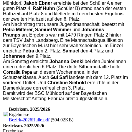
Mühldorf.
Jakob Ebner
erreichte bei den Schüler A einen
guten Platz 4.
Ralf Huhn
(Schüler B) stand nach der ersten
Halbzeit auf Platz 8 und kletterte mit dem besten Ergebnis
der zweiten Halbzeit auf den 6. Platz.
Am Nachmittag trat unsere Jugendmannschaft, besetzt mit
Petra Mitterer
,
Samuel Wimmer
und
Johannes
Pramps
an. Ergebnis war mit 1479 Ringen Platz 2 hinter
dem TSV Jahn Landsberg. Eine Mannschaftsqualifikation
zur Bayerischen M. ist hier sehr wahrscheinlich. Im Einzel
erreichte
Petra
den 2. Platz,
Samuel
den 4.Platz und
Johannes
den 9.Platz.
Am Sonntag erreichte
Johanna Denkl
bei den Juniorinnen
einen erfreulichen 6.Platz. Die dritte Silbermedaille holte
Corneliu Popa
an diesem Wochenende, in der
Schützenklasse. Auch
Gul Safi
landete mit dem 12. Platz im
vorderen Drittel. Und
Christine Siebold
erreichte in der
Damenklasse den erfreulichen 3. Platz.
Damit wird der BSC Mühldorf auf der Bayerischen
Meisterschaft Anfang Februar breit aufgestellt sein.
Bezirksm. 2025/2026
Ergebnisse
Bezirk-2026Halle.pdf
(504.02KB)
Bezirksm. 2025/2026
Ergebnisse