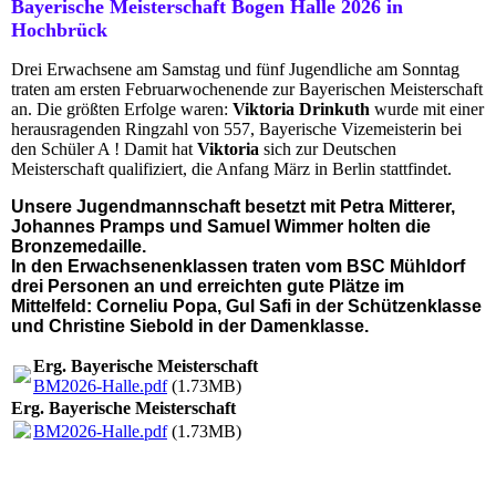
Bayerische Meisterschaft Bogen Halle 2026 in
Hochbrück
Drei Erwachsene am Samstag und fünf Jugendliche am Sonntag
traten am ersten Februarwochenende zur Bayerischen Meisterschaft
an.
Die größten Erfolge waren:
Viktoria Drinkuth
wurde mit einer
herausragenden Ringzahl von 557, Bayerische Vizemeisterin bei
den Schüler A ! Damit hat
Viktoria
sich zur Deutschen
Meisterschaft qualifiziert, die Anfang März in Berlin stattfindet.
Unsere Jugendmannschaft besetzt mit
Petra
Mitterer
,
Johannes Pramps
und
Samuel Wimmer
holten die
Bronzemedaille.
In den Erwachsenenklassen traten vom BSC Mühldorf
drei Personen an und erreichten gute Plätze im
Mittelfeld:
Corneliu Popa
,
Gul Safi
in der Schützenklasse
und
Christine Siebold
in der Damenklasse.
Erg. Bayerische Meisterschaft
BM2026-Halle.pdf
(1.73MB)
Erg. Bayerische Meisterschaft
BM2026-Halle.pdf
(1.73MB)